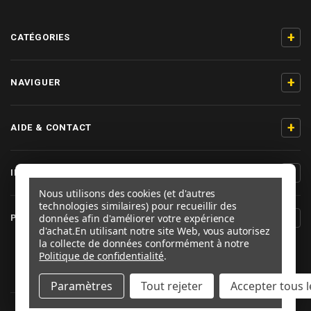
+
CATÉGORIES
+
NAVIGUER
+
AIDE & CONTACT
+
INFORMATIONS PRODUIT
Nous utilisons des cookies (et d'autres
technologies similaires) pour recueillir des
+
données afin d'améliorer votre expérience
PRO-BOLT FRANCE
d'achat.
En utilisant notre site Web, vous autorisez
la collecte de données conformément à notre
SUIVEZ-NOUS
Politique de confidentialité
.
Paramètres
Tout rejeter
Accepter tous l