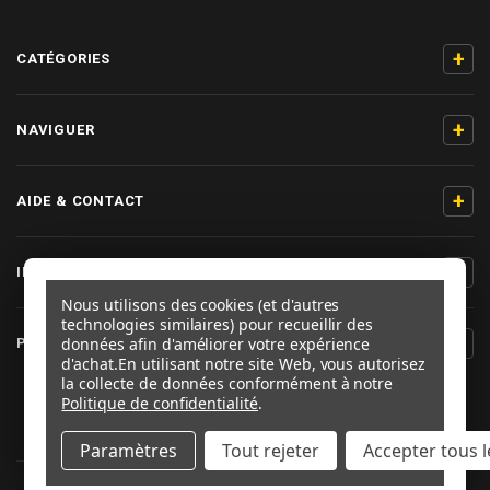
+
CATÉGORIES
+
NAVIGUER
+
AIDE & CONTACT
+
INFORMATIONS PRODUIT
Nous utilisons des cookies (et d'autres
technologies similaires) pour recueillir des
+
données afin d'améliorer votre expérience
PRO-BOLT FRANCE
d'achat.
En utilisant notre site Web, vous autorisez
la collecte de données conformément à notre
SUIVEZ-NOUS
Politique de confidentialité
.
Paramètres
Tout rejeter
Accepter tous l