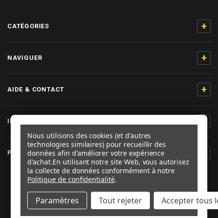
+
CATÉGORIES
+
NAVIGUER
+
AIDE & CONTACT
+
INFORMATIONS PRODUIT
Nous utilisons des cookies (et d'autres
technologies similaires) pour recueillir des
+
données afin d'améliorer votre expérience
PRO-BOLT FRANCE
d'achat.
En utilisant notre site Web, vous autorisez
la collecte de données conformément à notre
SUIVEZ-NOUS
Politique de confidentialité
.
Paramètres
Tout rejeter
Accepter tous l