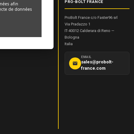
IONS PRODUIT
PRO-BOLT FRANCE
nnées afin
llecte de données
ProBolt France c/o Faster96 srl
sure De Bolt
Via Pradazzo 1
el
IT-40012
Calderara di Reno
—
de Couple
Bologna
Italia
EMAIL
sales@probolt-
france.com