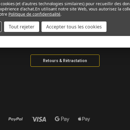
AIDE & CONTACT
INFORMAT
cookies (et d'autres technologies similaires) pour recueillir des do
expérience d'achat.
En utilisant notre site Web, vous autorisez la co
otre
Politique de confidentialité
.
Contactez-nous
Guide De Me
Tout rejeter
Accepter tous les cookies
Ma Moto N’est Pas Listée
Guide Matéri
Informations de Livraison
Information 
Méthodes de Paiement
Retours & Rétractation