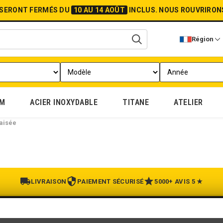
 SERONT FERMÉS DU
10 AU 14 AOÛT
INCLUS.
NOUS ROUVRIRON
Région
UM
ACIER INOXYDABLE
TITANE
ATELIER
raisée
LIVRAISON
PAIEMENT SÉCURISÉ
5000+ AVIS 5 ★