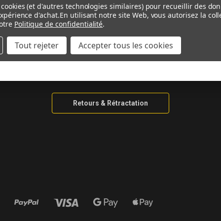
AIDE & CONTACT
INFORMAT
cookies (et d'autres technologies similaires) pour recueillir des do
expérience d'achat.
En utilisant notre site Web, vous autorisez la co
otre
Politique de confidentialité
.
Contactez-nous
Guide De Me
Tout rejeter
Accepter tous les cookies
Ma Moto N’est Pas Listée
Guide Matéri
Informations de Livraison
Information 
Méthodes de Paiement
Retours & Rétractation