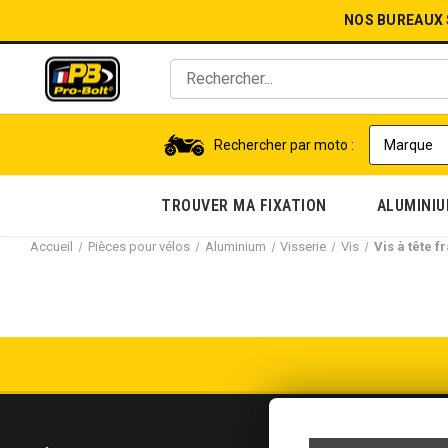
NOS BUREAUX
Rechercher par moto :
TROUVER MA FIXATION
ALUMINI
Accueil
Pièces pour vélos
Aluminium
Visserie
Vis
Vis à tête f