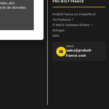
IONS PRODUIT
PRO-BOLT FRANCE
nnées afin
llecte de données
ProBolt France c/o Faster96 srl
sure De Bolt
Via Pradazzo 1
el
IT-40012
Calderara di Reno
—
de Couple
Bologna
Italia
EMAIL
sales@probolt-
france.com