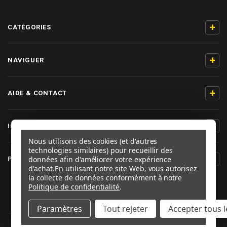
+
CATÉGORIES
+
NAVIGUER
+
AIDE & CONTACT
+
INFORMATIONS PRODUIT
Nous utilisons des cookies (et d'autres
technologies similaires) pour recueillir des
+
données afin d'améliorer votre expérience
PRO-BOLT FRANCE
d'achat.
En utilisant notre site Web, vous autorisez
la collecte de données conformément à notre
SUIVEZ-NOUS
Politique de confidentialité
.
Paramètres
Tout rejeter
Accepter tous l