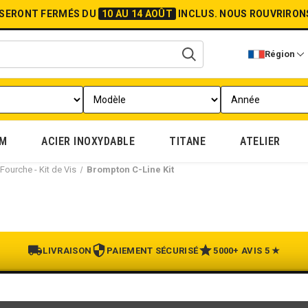
 SERONT FERMÉS DU
10 AU 14 AOÛT
INCLUS.
NOUS ROUVRIRON
Région
UM
ACIER INOXYDABLE
TITANE
ATELIER
Fourche - Kit de Vis
Brompton C-Line Kit
LIVRAISON
PAIEMENT SÉCURISÉ
5000+ AVIS 5 ★