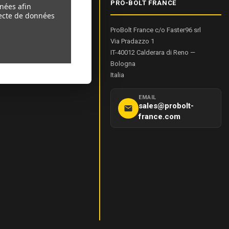
IONS PRODUIT
PRO-BOLT FRANCE
nnées afin
llecte de données
ProBolt France c/o Faster96 srl
sure De Bolt
Via Pradazzo 1
el
IT-40012
Calderara di Reno
—
de Couple
Bologna
Italia
EMAIL
sales@probolt-
france.com