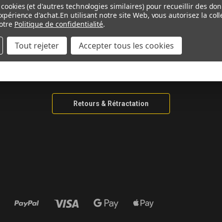
AIDE & CONTACT
INFORMAT
cookies (et d'autres technologies similaires) pour recueillir des do
expérience d'achat.
En utilisant notre site Web, vous autorisez la co
otre
Politique de confidentialité
.
Contactez-nous
Guide De Me
Tout rejeter
Accepter tous les cookies
Ma Moto N’est Pas Listée
Guide Matéri
Informations de Livraison
Information 
Méthodes de Paiement
Retours & Rétractation