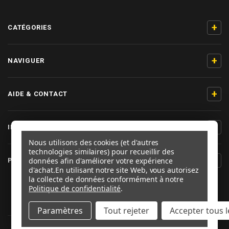
+
CATÉGORIES
+
NAVIGUER
+
AIDE & CONTACT
+
INFORMATIONS PRODUIT
Nous utilisons des cookies (et d'autres
technologies similaires) pour recueillir des
+
données afin d'améliorer votre expérience
PRO-BOLT FRANCE
d'achat.
En utilisant notre site Web, vous autorisez
la collecte de données conformément à notre
SUIVEZ-NOUS
Politique de confidentialité
.
Paramètres
Tout rejeter
Accepter tous l