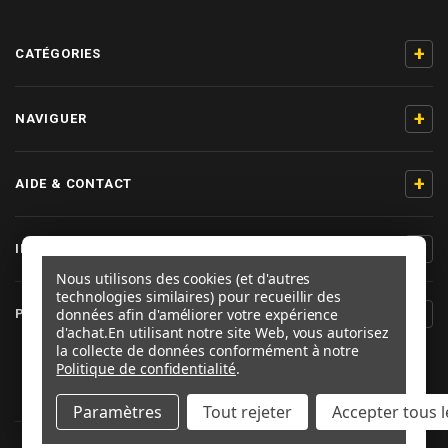
+
CATÉGORIES
+
NAVIGUER
+
AIDE & CONTACT
+
INFORMATIONS PRODUIT
Nous utilisons des cookies (et d'autres
technologies similaires) pour recueillir des
+
données afin d'améliorer votre expérience
PRO-BOLT FRANCE
d'achat.
En utilisant notre site Web, vous autorisez
la collecte de données conformément à notre
SUIVEZ-NOUS
Politique de confidentialité
.
Paramètres
Tout rejeter
Accepter tous l