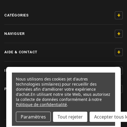
+
CATÉGORIES
+
NAVIGUER
+
AIDE & CONTACT
+
INFORMATIONS PRODUIT
Nous utilisons des cookies (et d'autres
technologies similaires) pour recueillir des
+
données afin d'améliorer votre expérience
PRO-BOLT FRANCE
d'achat.
En utilisant notre site Web, vous autorisez
la collecte de données conformément à notre
SUIVEZ-NOUS
Politique de confidentialité
.
Paramètres
Tout rejeter
Accepter tous l