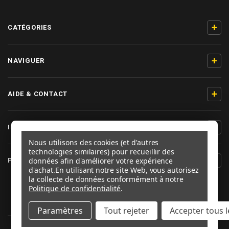
+
CATÉGORIES
+
NAVIGUER
+
AIDE & CONTACT
+
INFORMATIONS PRODUIT
Nous utilisons des cookies (et d'autres
technologies similaires) pour recueillir des
+
données afin d'améliorer votre expérience
PRO-BOLT FRANCE
d'achat.
En utilisant notre site Web, vous autorisez
la collecte de données conformément à notre
SUIVEZ-NOUS
Politique de confidentialité
.
Paramètres
Tout rejeter
Accepter tous l