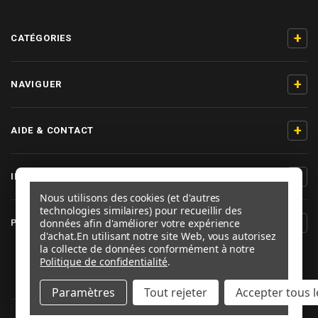
+
CATÉGORIES
+
NAVIGUER
+
AIDE & CONTACT
+
INFORMATIONS PRODUIT
Nous utilisons des cookies (et d'autres
technologies similaires) pour recueillir des
+
données afin d'améliorer votre expérience
PRO-BOLT FRANCE
d'achat.
En utilisant notre site Web, vous autorisez
la collecte de données conformément à notre
SUIVEZ-NOUS
Politique de confidentialité
.
Paramètres
Tout rejeter
Accepter tous l