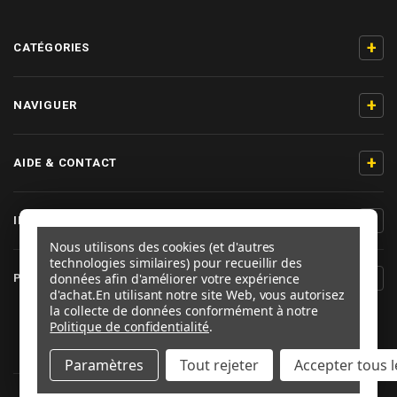
+
CATÉGORIES
+
NAVIGUER
+
AIDE & CONTACT
+
INFORMATIONS PRODUIT
Nous utilisons des cookies (et d'autres
technologies similaires) pour recueillir des
+
données afin d'améliorer votre expérience
PRO-BOLT FRANCE
d'achat.
En utilisant notre site Web, vous autorisez
la collecte de données conformément à notre
SUIVEZ-NOUS
Politique de confidentialité
.
Paramètres
Tout rejeter
Accepter tous l