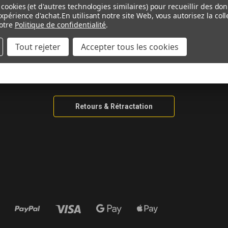
AIDE & CONTACT
INFORMAT
cookies (et d'autres technologies similaires) pour recueillir des do
expérience d'achat.
En utilisant notre site Web, vous autorisez la co
otre
Politique de confidentialité
.
Contactez-nous
Guide De Me
Tout rejeter
Accepter tous les cookies
Ma Moto N’est Pas Listée
Guide Matéri
Informations de Livraison
Information 
Méthodes de Paiement
Retours & Rétractation