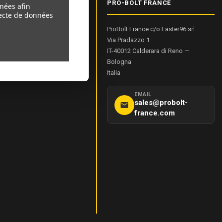
IONS PRODUIT
PRO-BOLT FRANCE
nnées afin
llecte de données
ProBolt France c/o Faster96 srl
sure De Bolt
Via Pradazzo 1
el
IT-40012
Calderara di Reno
—
de Couple
Bologna
Italia
EMAIL
sales@probolt-
france.com