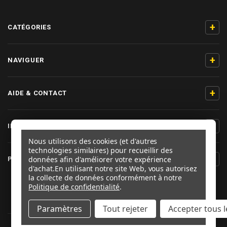
+
CATÉGORIES
+
NAVIGUER
+
AIDE & CONTACT
+
INFORMATIONS PRODUIT
Nous utilisons des cookies (et d'autres
technologies similaires) pour recueillir des
+
données afin d'améliorer votre expérience
PRO-BOLT FRANCE
d'achat.
En utilisant notre site Web, vous autorisez
la collecte de données conformément à notre
SUIVEZ-NOUS
Politique de confidentialité
.
Paramètres
Tout rejeter
Accepter tous l