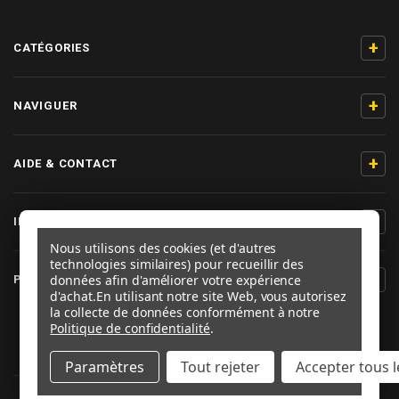
+
CATÉGORIES
+
NAVIGUER
+
AIDE & CONTACT
+
INFORMATIONS PRODUIT
Nous utilisons des cookies (et d'autres
technologies similaires) pour recueillir des
+
données afin d'améliorer votre expérience
PRO-BOLT FRANCE
d'achat.
En utilisant notre site Web, vous autorisez
la collecte de données conformément à notre
SUIVEZ-NOUS
Politique de confidentialité
.
Paramètres
Tout rejeter
Accepter tous l