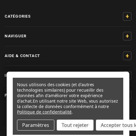
+
CATÉGORIES
+
NAVIGUER
+
AIDE & CONTACT
+
INFORMATIONS PRODUIT
Nous utilisons des cookies (et d'autres
technologies similaires) pour recueillir des
+
données afin d'améliorer votre expérience
PRO-BOLT FRANCE
d'achat.
En utilisant notre site Web, vous autorisez
la collecte de données conformément à notre
SUIVEZ-NOUS
Politique de confidentialité
.
Paramètres
Tout rejeter
Accepter tous l