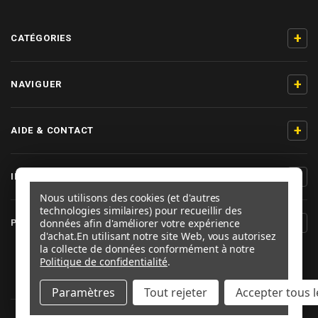
+
CATÉGORIES
+
NAVIGUER
+
AIDE & CONTACT
+
INFORMATIONS PRODUIT
Nous utilisons des cookies (et d'autres
technologies similaires) pour recueillir des
+
données afin d'améliorer votre expérience
PRO-BOLT FRANCE
d'achat.
En utilisant notre site Web, vous autorisez
la collecte de données conformément à notre
SUIVEZ-NOUS
Politique de confidentialité
.
Paramètres
Tout rejeter
Accepter tous l