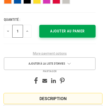
QUANTITÉ :
STOCK
ACTUEL :
DIMINUER
AUGMENTER
LA
LA
QUANTITÉ
QUANTITÉ
POUR
POUR
UNDEFINED
UNDEFINED
More payment options
AJOUTER À LA LISTE D'ENVIES
PARTAGER
DESCRIPTION