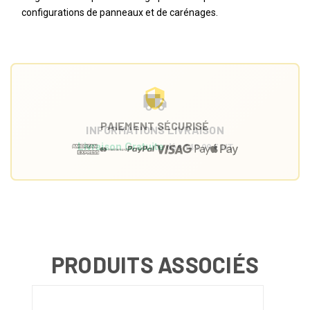
configurations de panneaux et de carénages.
PAIEMENT SÉCURISÉ
INFORMATIONS LIVRAISON
Livraison Gratuite
dès 149,99 € HT
PRODUITS ASSOCIÉS