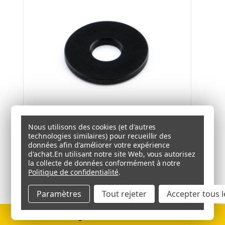
Nous utilisons des cookies (et d'autres
technologies similaires) pour recueillir des
Rondelle Aluminium M6 (18mm Diamètre Extérieur)
données afin d'améliorer votre expérience
( T.V.A. incluse)
€1.39
(T.V.A. non comprise)
€1.16
d'achat.
En utilisant notre site Web, vous autorisez
la collecte de données conformément à notre
Politique de confidentialité
.
Paramètres
Tout rejeter
Accepter tous l