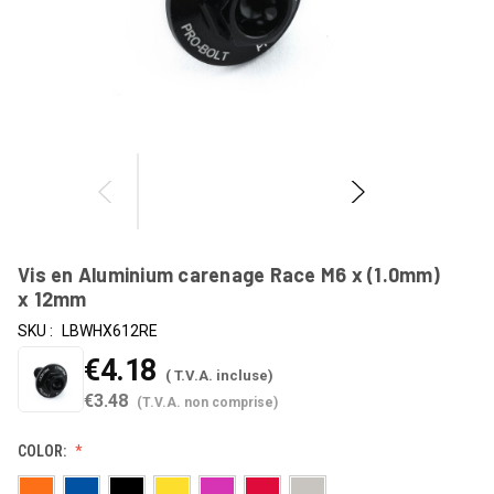
Vis en Aluminium carenage Race M6 x (1.0mm)
x 12mm
SKU :
LBWHX612RE
€4.18
( T.V.A. incluse)
€3.48
(T.V.A. non comprise)
COLOR: