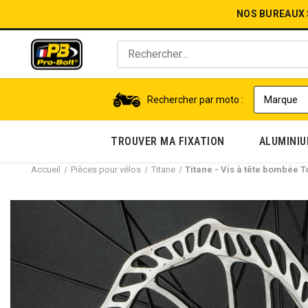
NOS BUREAUX
Rechercher par moto :
TROUVER MA FIXATION
ALUMINI
Accueil
Pièces pour vélos
Titane
Titane - Vis à tête bombée T