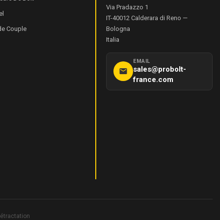
Via Pradazzo 1
el
IT-40012
Calderara di Reno
—
de Couple
Bologna
Italia
EMAIL
sales@probolt-
france.com
étractation