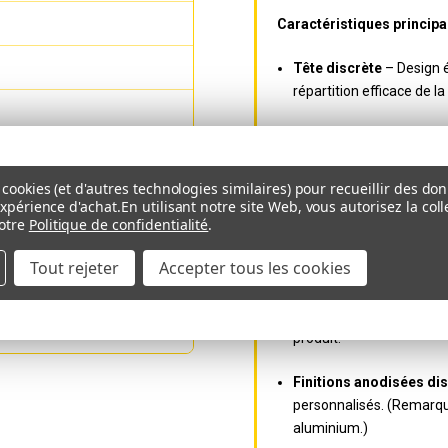
Caractéristiques principal
Tête discrète
– Design é
répartition efficace de l
Embout Torx T25 de pr
d’arrachement réduit, gar
cookies (et d'autres technologies similaires) pour recueillir des do
Construction forgée et 
expérience d'achat.
En utilisant notre site Web, vous autorisez la co
otre
Politique de confidentialité
.
conçues pour supporter 
Tout rejeter
Accepter tous les cookies
Revêtement DLC en tita
dureté extrême, une rési
améliorées, prolongeant l
produit.
Finitions anodisées di
personnalisés. (Remarque
aluminium.)