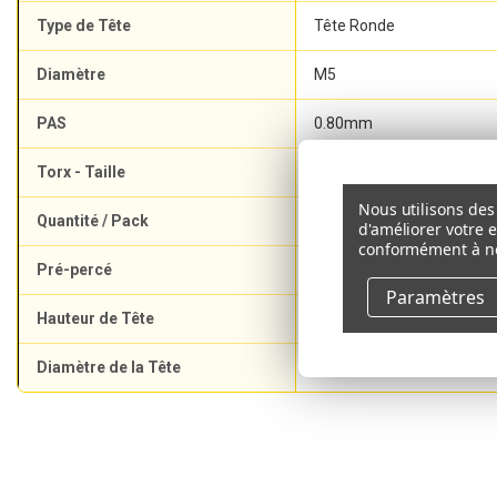
Type de Tête
Tête Ronde
Diamètre
M5
PAS
0.80mm
Torx - Taille
T25
Nous utilisons des 
Quantité / Pack
6
d'améliorer votre 
conformément à n
Pré-percé
Non
Paramètres
Hauteur de Tête
3.20mm
Diamètre de la Tête
9.30mm