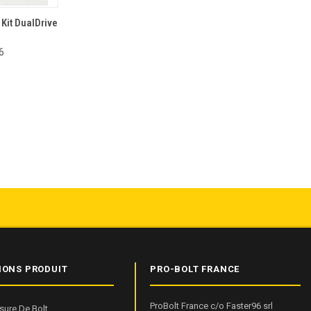
 Kit DualDrive
6
IONS PRODUIT
PRO-BOLT FRANCE
ProBolt France c/o Faster96 srl
sure De Bolt