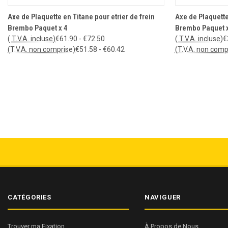
CHOISIR LES OPTIONS
C
Axe de Plaquette en Titane pour etrier de frein
Axe de Plaquette
Brembo Paquet x 4
Brembo Paquet x
( T.V.A. incluse)
€61.90 - €72.50
( T.V.A. incluse)
€
(T.V.A. non comprise)
€51.58 - €60.42
(T.V.A. non comp
CATÉGORIES
NAVIGUER
Trouver ma Fixation
À Propos de Nous