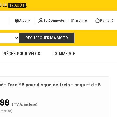
S LE
17 AOÛT
.
|
Aide
Se Connecter
S'inscrire
Panier
0
RECHERCHER MA MOTO
PIÈCES POUR VÉLOS
COMMERCE
bée Torx M6 pour disque de frein - paquet de 6
.88
( T.V.A. incluse)
omprise)