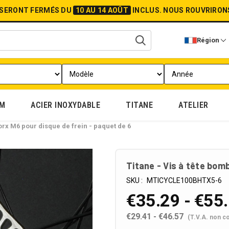
 SERONT FERMÉS DU
10 AU 14 AOÛT
INCLUS.
NOUS ROUVRIRON
Région
UM
ACIER INOXYDABLE
TITANE
ATELIER
orx M6 pour disque de frein - paquet de 6
Titane - Vis à tête bom
SKU :
MTICYCLE100BHTX5-6
€35.29 - €55
€29.41 - €46.57
(T.V.A. non c