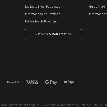
Ma Moto N’est Pas Listée
Guide Matéri
Informations de Livraison
Information 
Méthodes de Paiement
Retours & Rétractation
-Bolt France
Mentions Légales
CGV
Sécurité & Protection des Données
Retours & R