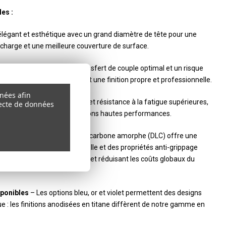
es :
légant et esthétique avec un grand diamètre de tête pour une
a charge et une meilleure couverture de surface.
écision
– Conçu pour un transfert de couple optimal et un risque
antissant un maintien sûr et une finition propre et professionnelle.
nnées afin
filetage roulé
– Résistance et résistance à la fatigue supérieures,
llecte de données
les contraintes des applications hautes performances.
ne noir
– Un revêtement en carbone amorphe (DLC) offre une
stance à l'usure exceptionnelle et des propriétés anti-grippage
a durée de vie de la fixation et réduisant les coûts globaux du
sponibles
– Les options bleu, or et violet permettent des designs
 : les finitions anodisées en titane diffèrent de notre gamme en