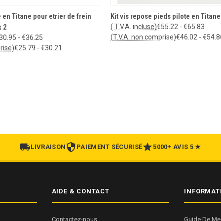
HOISIR LES OPTIONS
CHOISIR LES OPTIONS
 en Titane pour etrier de frein
Kit vis repose pieds pilote en Titane
 2
( T.V.A. incluse)
€55.22 - €65.83
(T.V.A. non comprise)
€46.02 - €54.8
30.95 - €36.25
rise)
€25.79 - €30.21
LIVRAISON
PAIEMENT SÉCURISÉ
5000+ AVIS 5 ★
AIDE & CONTACT
INFORMAT
Contactez-nous
Guide De Me