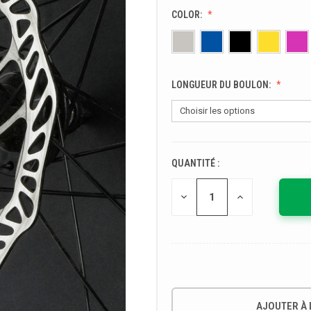
COLOR:
LONGUEUR DU BOULON:
QUANTITÉ :
STOCK
ACTUEL :
DIMINUER
AUGMENTER
LA
LA
QUANTITÉ
QUANTITÉ
POUR
POUR
UNDEFINED
UNDEFINED
AJOUTER À L