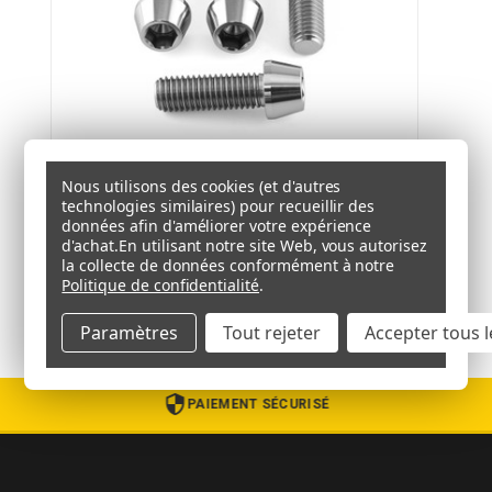
Nous utilisons des cookies (et d'autres
technologies similaires) pour recueillir des
Kit Visserie Berceau en Titane
données afin d'améliorer votre expérience
( T.V.A. incluse)
€41.30 - €51.91
d'achat.
En utilisant notre site Web, vous autorisez
(T.V.A. non comprise)
€34.42 - €43.26
la collecte de données conformément à notre
Politique de confidentialité
.
Paramètres
Tout rejeter
Accepter tous l
PAIEMENT SÉCURISÉ