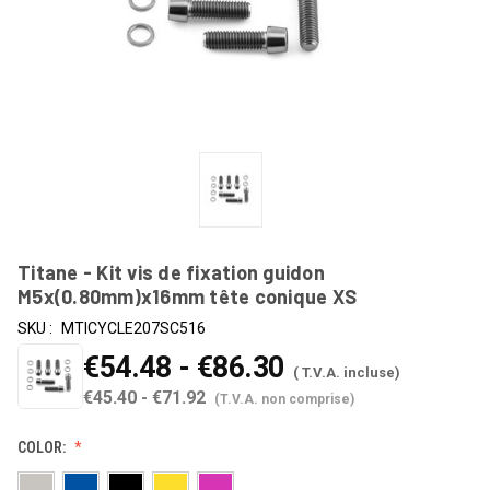
Titane - Kit vis de fixation guidon
M5x(0.80mm)x16mm tête conique XS
SKU :
MTICYCLE207SC516
€54.48 - €86.30
( T.V.A. incluse)
€45.40 - €71.92
(T.V.A. non comprise)
COLOR: