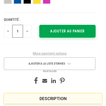
QUANTITÉ :
STOCK
ACTUEL :
DIMINUER
AUGMENTER
LA
LA
QUANTITÉ
QUANTITÉ
POUR
POUR
UNDEFINED
UNDEFINED
More payment options
AJOUTER À LA LISTE D'ENVIES
PARTAGER
DESCRIPTION