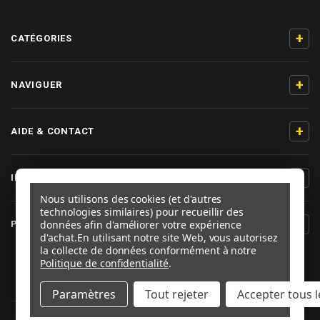
+
CATÉGORIES
+
NAVIGUER
+
AIDE & CONTACT
+
INFORMATIONS PRODUIT
Nous utilisons des cookies (et d'autres
technologies similaires) pour recueillir des
+
données afin d'améliorer votre expérience
PRO-BOLT FRANCE
d'achat.
En utilisant notre site Web, vous autorisez
la collecte de données conformément à notre
SUIVEZ-NOUS
Politique de confidentialité
.
Paramètres
Tout rejeter
Accepter tous l